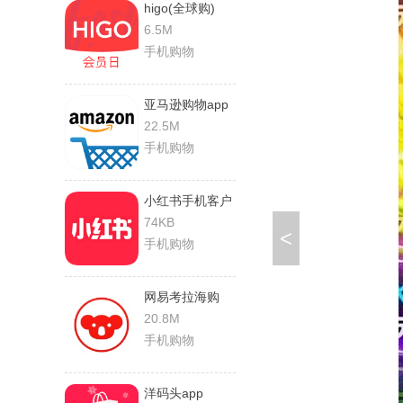
higo(全球购)
6.5M
手机购物
亚马逊购物app
22.5M
手机购物
小红书手机客户
端
74KB
<
手机购物
网易考拉海购
20.8M
手机购物
洋码头app