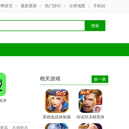
游网首页
|
最新更新
|
热门排行
|
分类地图
|
手机站
相关游戏
换一换
纯净
英雄血战体验服
传说对决精英体
中文版
验服最新版本
更高，不用肝不