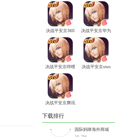
4399原先版
渠道服
决战平安京360
决战平安京华为
渠道服
渠道服
决战平安京哔哩
决战平安京vivo
哔哩版
渠道服
决战平安京腾讯
联动版
下载排行
国际妈咪海外商城
15.7M