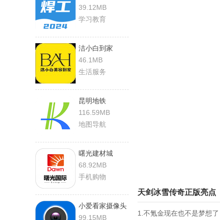
39.12MB
学习教育
洁小白到家
46.1MB
生活服务
昆明地铁
116.59MB
地图导航
曙光建材城
68.92MB
手机购物
天剑冰雪传奇正版亮点
小爱看家摄像头
1.不氪金现在也不是梦想
99.15MB