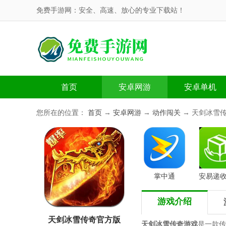
免费手游网：安全、高速、放心的专业下载站！
首页
安卓网游
安卓单机
您所在的位置：
首页
→
安卓网游
→
动作闯关
→ 天剑冰雪
掌中通
安易递
游戏介绍
天剑冰雪传奇官方版
天剑冰雪传奇游戏
是一款传