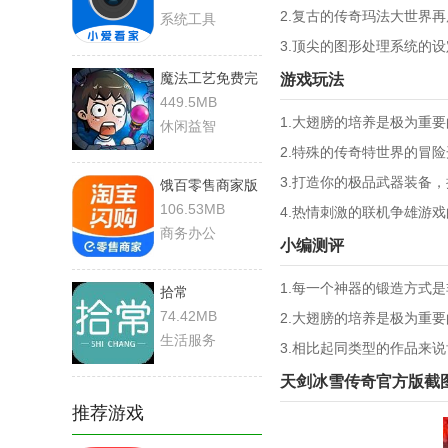
2.复古的传奇玛法大世界
系统工具
3.顶尖的图形处理系统的
魔法工艺免费完
游戏玩法
整版
449.5MB
1.大翅膀的培养是极为重
休闲益智
2.特殊的传奇特世界的冒
3.打造你的极品武器装备
饿百零售商家版
106.53MB
4.热情刺激的联机争雄游
商务办公
小编测评
1.每一个神器的锻造方式
拾常
74.42MB
2.大翅膀的培养是极为重
生活服务
3.相比起同类型的作品来
天剑冰雪传奇官方版截
推荐游戏