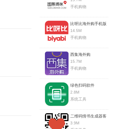
手机购物
比呀比海外购手机版
14.5M
手机购物
西集海外购
15.7M
手机购物
绿色扫码软件
2.8M
系统工具
二维码情书生成器客
户端(love letter
3.9M
qrcode)