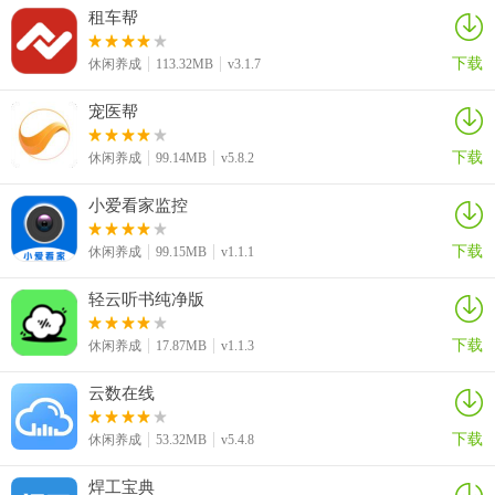
租车帮
告别符文系统,取而代之的是任何玩家都可以免费搭配的"阴阳术".玩家
可以根据自己的战术策略,自由搭配"阴阳术",让游戏更富有变化！
下载
休闲养成
113.32MB
v3.1.7
决战平安京手游自走棋攻略
宠医帮
忍=刺客、侍=战士、巫=法师、射=猎人、守=骑士、祝=工匠、术=术
下载
休闲养成
99.14MB
v5.8.2
士
小爱看家监控
灵=亡灵（减甲）、冥界（平安京特有）、神明=龙、大妖=恶魔（百
分比增伤）、武士（平安京特有）、兽妖=巨魔（攻速）、山林=兽人
下载
休闲养成
99.15MB
v1.1.1
（生命）、自然=人类（控制）、鸟妖=精灵、恶鬼=术士（这个吸血
穿越了）、僵尸（平安京特有）
轻云听书纯净版
1、
守
下载
休闲养成
17.87MB
v1.1.3
守分为2/4/6三种，因为只有这样才出羁绊buff。常见搭配是冥界守，
云数在线
妖兽守更倾向于辅助守，冥界守的核心是黑童子，三星之后很能抗。3
冥界守搭配2自然巫，可以在前中期横着走一段时间了。
下载
休闲养成
53.32MB
v5.4.8
短时间内击杀是不可能的，而且还有盾，守的盾只要被攻击就有概率
焊工宝典