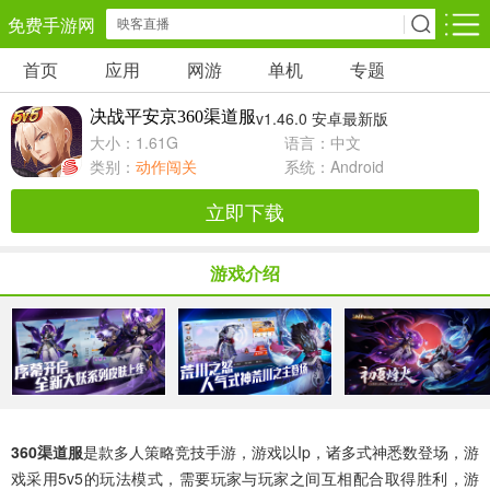
免费手游网
首页
应用
网游
单机
专题
安卓网游
安卓单机
安卓应用
决战平安京360渠道服
v1.46.0 安卓最新版
角色扮演
动作闯关
休闲益智
大小：1.61G
语言：中文
类别：
动作闯关
系统：Android
卡牌对战
策略塔防
冒险解谜
立即下载
经营养成
射击枪战
赛车竞速
游戏介绍
仙侠网游
棋牌游戏
音乐游戏
手游辅助
回合网游
国战网游
360渠道服
是款多人策略竞技手游，游戏以ip，诸多式神悉数登场，游
儿童教育
体育运动
戏采用5v5的玩法模式，需要玩家与玩家之间互相配合取得胜利，游