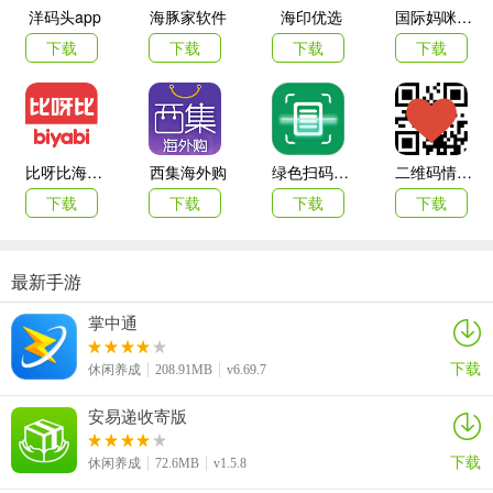
决战平安京特色
洋码头app
海豚家软件
海印优选
国际妈咪海外商城
【大阴阳师 式神集结召唤】
下载
下载
下载
下载
游戏在原作丰富的角色架构基础上,带来全新的moba体验.玩家将操控
大天狗、茨木童子、姑获鸟等人气式神,施放多重酷炫华丽技能,感受
Moba手游独有的全新战斗快感！
比呀比海外购手机版
西集海外购
绿色扫码软件
二维码情书生成器客户端(love letter qrcode)
【花式套路 丰富技能组合】
下载
下载
下载
下载
采用4个式神技能+2个通用灵咒,带来更多的技能组合和战术变化;独特
有趣的技能设定,带来更大的操作空间;创新的地图设置与迷雾系统,则
会让战斗更加富有策略性,让玩家能够充分体验到moba手游的全新魅
最新手游
力！
掌中通
【唯美和风 中日声优】
下载
休闲养成
208.91MB
v6.69.7
延续了《阴阳师》细腻唯美的和风画面,与平安京时期完美融合.同时,
邀请了中日声优为游戏配音,日语配音沿用了《阴阳师》的原版豪华声
安易递收寄版
优阵容,为玩家带来更加原汁原味的游戏体验！
下载
休闲养成
72.6MB
v1.5.8
【公平对战 纯享moba乐趣】