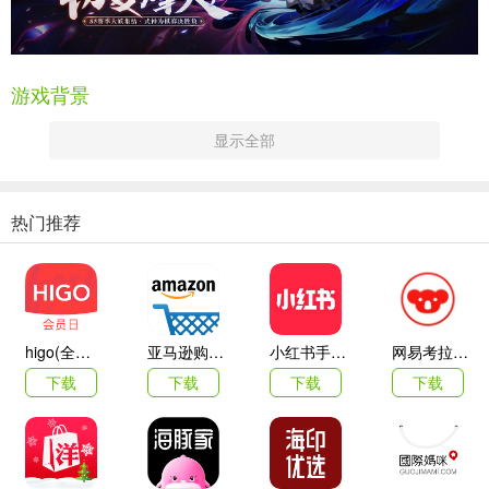
游戏背景
平安时代，世界分为阳面和阴面，阳面的世界为阳界，反面为阴界。
显示全部
阳界是人类生活的现实世界的阳面，其间具有特殊能力的人类可以研
习阴阳术、打开阴阳之眼，看到世界的阴面，这类人就是阴阳师。阴
阳两界都有妖怪，阴阳师通过与妖怪签订契约将其收复成为式神，通
热门推荐
过法术和式神的帮助干预阴阳两界之事，维持阴阳平衡。安倍晴明就
是阴阳师的代表，他为了保持自身的正义力量不被内心深处的邪念所
污染，使用秘术将其中一部分意识分离出去，由此形成了白晴明与黑
晴明两个人。黑晴明深知处于阴界的妖怪的无助悲伤以及人类的傲慢
对他们的不公正待遇，在八岐大蛇的蛊惑下他希望打开阴界的大门，
higo(全球购)
亚马逊购物app
小红书手机客户端
网易考拉海购
让阴界的妖怪们能够重返并现世阳界。晴明不愿看到现世阳界因为阴
下载
下载
下载
下载
界大门开启破坏阴阳平衡，导致生灵涂炭。于是由晴明率领的式神们
和黑晴明率领的阴界式神们在平安京为了自己的信念展开了最后的决
战。