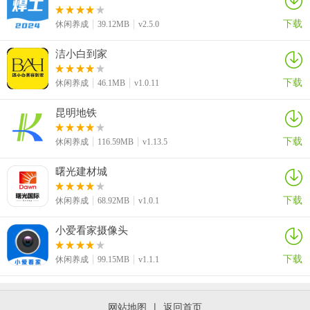
出，面对这样的情况小编一般会在前期就2武士：镰鼬和狗子牵制，中
后期换2大妖侍。小编曾经也想过用术的持续伤害来破，但收效胜微。
下载
休闲养成
39.12MB
v2.5.0
2、侍
洁小白到家
大妖侍和武士侍，都是增伤的，对后期6守、回血流这种组合还有奇效
下载
休闲养成
46.1MB
v1.0.11
的。其次，传统一点的话，分为3/6/9侍，9侍就是个弟弟，天生挨
打。3侍的情况下，中后期小编个人推荐般若+镰鼬+狗子。6侍的话，
昆明地铁
大妖侍2+武士侍2+两面佛+般若，两面佛和般若都可以算是必拿的
侍。
下载
休闲养成
116.59MB
v1.13.5
侍做为近战战士，前中期很猛，后期的战士就属两面佛和般若比较难
曙光建材城
处理，又肉又回血又杀不掉。但说句实在话后期侍基本用于配特性
了，很少有人为了那么点护甲特意配3个侍。所以还是偏向无解，只有
下载
休闲养成
68.92MB
v1.0.1
高伤的妖兽射可以与之抗衡了。
小爱看家摄像头
3、巫
下载
休闲养成
99.15MB
v1.1.1
巫在这个版本确实没什么用，一般只有用荒组神明buff，群攻给前排
削削血。3巫的buff实用性也不如祝和手来的实际。目前小编只推荐中
后期2个自然巫去打控制，2自然巫+荒凑出的神明buff，3巫可以打打
网站地图
|
返回首页