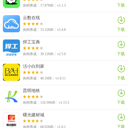
下载
休闲养成
17.87MB
v1.1.3
3、新增手机号找回密码功能；
云数在线
4、新增更改密码功能，新增更改昵称功能。
下载
休闲养成
53.32MB
v5.4.8
焊工宝典
下载
休闲养成
39.12MB
v2.5.0
洁小白到家
下载
休闲养成
46.1MB
v1.0.11
昆明地铁
下载
休闲养成
116.59MB
v1.13.5
曙光建材城
下载
休闲养成
68.92MB
v1.0.1