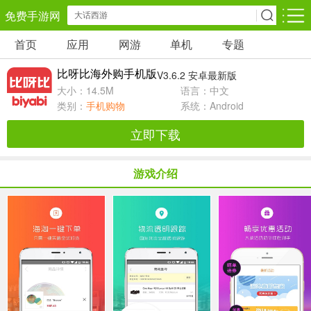
免费手游网
首页
应用
网游
单机
专题
安卓网游
安卓单机
安卓应用
比呀比海外购手机版
V3.6.2 安卓最新版
角色扮演
动作闯关
休闲益智
大小：14.5M
语言：中文
类别：
手机购物
系统：Android
卡牌对战
策略塔防
冒险解谜
立即下载
经营养成
射击枪战
赛车竞速
游戏介绍
仙侠网游
棋牌游戏
音乐游戏
手游辅助
回合网游
国战网游
儿童教育
体育运动