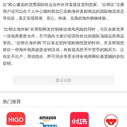
比”精心遴选的优秀国际转运合作伙伴直接送货到您家。“比呀比”注册
用户还可以在个人中心随时跟踪已采购海外直邮商品的国际物流状态
等信息，真正实现简便、安心、快速、实惠的海外购物体验。
“比呀比海外购”在帮助网友控制移动海淘风险的同时，与百余家世界
一流电商紧密合作，尽可能向大家介绍高性价比的国际顶级品质商品
资讯。“比呀比海外购”可以省去您跨境购物找货的时间，并且帮助您
抓住一些海外电商超值促销活动，有效提高您手中货币的购买力。让
你足不出户，滑动指尖，即可同步享受全球各电商网站最震撼的折扣
促销。
应用特色
显示全部
1.免费新人礼包：新用户注册即可获取超值免邮大礼包；
2.热销榜单推荐：热销商品榜单，推荐国际尖货，实时引领时尚前
热门推荐
沿；
3.海外直购平台：人民币直付、国际物流状态跟踪，只要有海外直购
按钮的一切商品，都可以帮您送到家门口；