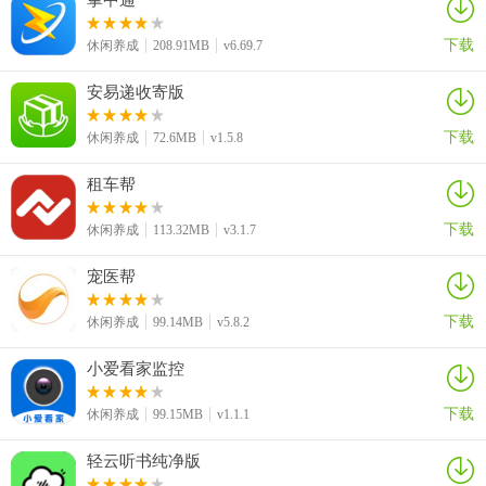
下载
休闲养成
208.91MB
v6.69.7
安易递收寄版
下载
休闲养成
72.6MB
v1.5.8
租车帮
下载
休闲养成
113.32MB
v3.1.7
宠医帮
下载
休闲养成
99.14MB
v5.8.2
小爱看家监控
更新日志
下载
休闲养成
99.15MB
v1.1.1
1、新增优惠券类型：现金券，支持订单满减；
轻云听书纯净版
2、优化优惠券使用，增加使用门槛提示；