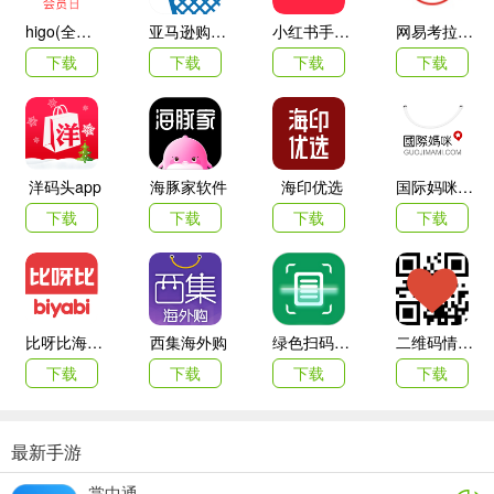
4.价格实时同步：真正零差价，轻松买到全球高性价比的好货；
higo(全球购)
亚马逊购物app
小红书手机客户端
网易考拉海购
5.物流透明跟踪：国际物流全程透明可跟踪，平台全程不碰货物；
下载
下载
下载
下载
6.一键海淘下单：省去海淘繁琐步骤，一键下单，即可同步享受全球
好货；
7.轻松社交分享：可轻松分享到微信、微博、QQ空间，非常方便地很
洋码头app
海豚家软件
海印优选
国际妈咪海外商城
分享好货及评论；
下载
下载
下载
下载
8.良好用户体验：设计风格、界面功能完美适应各种尺寸屏幕。
比呀比海外购手机版
西集海外购
绿色扫码软件
二维码情书生成器客户端(love letter qrcode)
下载
下载
下载
下载
最新手游
掌中通