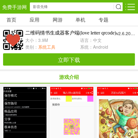
免费手游网
首页
应用
网游
单机
专题
安卓网游
安卓单机
安卓应用
二维码情书生成器客户端(love letter qrcode)
v2.6.20 官网安卓版
角色扮演
动作闯关
休闲益智
大小：3.9M
语言：中文
类别：
系统工具
系统：Android
卡牌对战
策略塔防
冒险解谜
立即下载
经营养成
射击枪战
赛车竞速
游戏介绍
仙侠网游
棋牌游戏
音乐游戏
手游辅助
回合网游
国战网游
儿童教育
体育运动