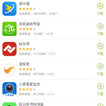
掌中通
下载
休闲养成
208.91MB
v6.69.7
二维码情书生成器软件功能
安易递收寄版
二维码快速扫描专家
下载
休闲养成
72.6MB
v1.5.8
- 没有网络时同样能扫，扫描后自动保存历史记录。
租车帮
- 连续扫描功能可以持续扫描多个二维码，并快速显示结果。
下载
休闲养成
113.32MB
v3.1.7
- 双核高速扫描二维码，支持摄像头扫描、相册导入识别、图片粘贴
宠医帮
识别三种方式。
个性化精美二维码生成神器
下载
休闲养成
99.14MB
v5.8.2
- 全新推出融合码功能，二维码与彩色图片完美融合，非凡出众。
小爱看家监控
- 轻松美化任何二维码，只需3步即可让微信、微博、淘宝等二维码焕
下载
休闲养成
99.15MB
v1.1.1
然一新。
轻云听书纯净版