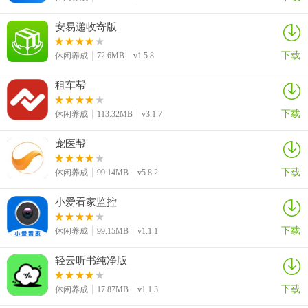
3、操作界面和王者也是几乎一样的，说为什么要拿王者比较，我只想
安易递收寄版
说算是最经典，做的也是最好的了！
下载
休闲养成
72.6MB
v1.5.8
小编评价
游戏打造清晰真实的3d场景地图，精心设计的英雄人物造型，赋予每
租车帮
个英雄不一样的技能，炫酷的特效，拳拳到肉的真实手感，让你根本
停不下来！崭新鲜明的英雄角色，黯然销魂的动作，和全球玩家品味
下载
休闲养成
113.32MB
v3.1.7
顶级厮杀乐趣的推塔乐趣，各种不同的定位的英雄，全新的组团战
宠医帮
斗，不同地图等你畅游新竞技世界！展现出一个与众不同的你，在这
里不存在所谓最强的阵容，只有更好玩的对战激情！
下载
休闲养成
99.14MB
v5.8.2
小爱看家监控
下载
休闲养成
99.15MB
v1.1.1
轻云听书纯净版
下载
休闲养成
17.87MB
v1.1.3