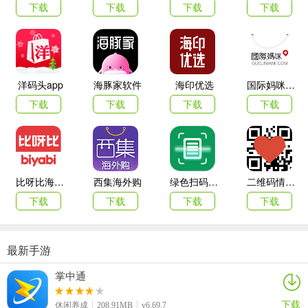
下载
下载
下载
下载
英雄血战手游特色
--随心所欲，免费畅玩无压力，不逼氪金，公平对决!
洋码头app
海豚家软件
海印优选
国际妈咪海外商城
--丰富探索，经典3d场景地图，熟悉的感觉，全新的体验!
下载
下载
下载
下载
--世界对战，全球玩家竞技称王，不限种族不限年龄，用实力说话!
--超炫华丽技能，指尖轻松释放，炫酷走位，杀他个片甲不留!
--5v5团战，团结组队秀实力，策略战斗，灵活杀敌!
比呀比海外购手机版
西集海外购
绿色扫码软件
二维码情书生成器客户端(love letter qrcode)
游戏攻略
下载
下载
下载
下载
1、进入游戏首先你得建立账号吧，不，这个是先选择国旗后建立账
号，国旗选择就随个人口味了，反正我选的还是中国，大家可以根据
最新手游
个人喜好了，关键很多我也就不认识，也没啥可选择的，需要注意的
是排位都是匹配的相同国旗哦！
掌中通
2、之后就是新手指引了，然后就是操作的基础介绍了！
下载
休闲养成
208.91MB
v6.69.7