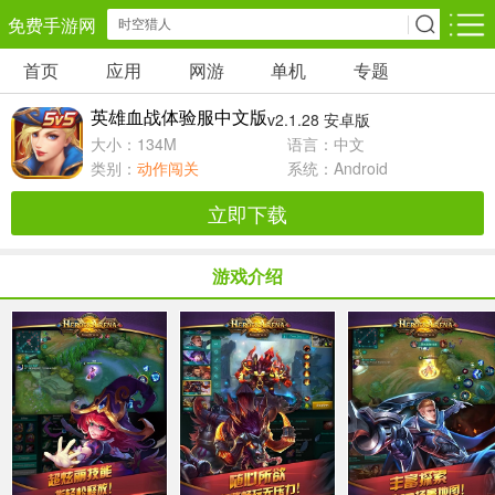
免费手游网
首页
应用
网游
单机
专题
安卓网游
安卓单机
安卓应用
英雄血战体验服中文版
v2.1.28 安卓版
角色扮演
动作闯关
休闲益智
大小：134M
语言：中文
类别：
动作闯关
系统：Android
卡牌对战
策略塔防
冒险解谜
立即下载
经营养成
射击枪战
赛车竞速
游戏介绍
仙侠网游
棋牌游戏
音乐游戏
手游辅助
回合网游
国战网游
儿童教育
体育运动