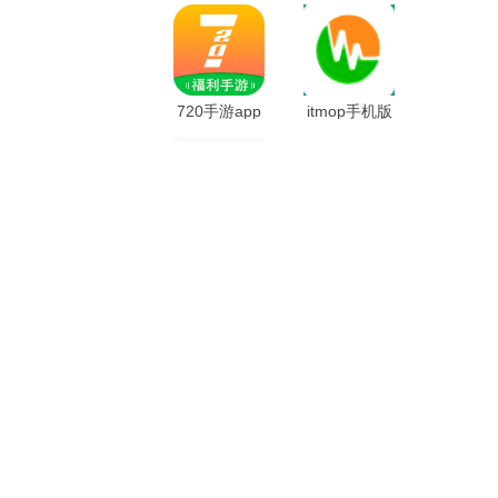
720手游app
itmop手机版
安粉丝手游网
绿色资源网盒子
app
app软件
懂游戏盒子app
下载排行
国际妈咪海外商城
15.7M