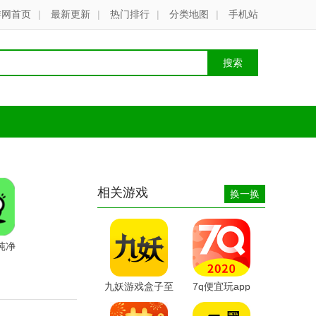
游网首页
|
最新更新
|
热门排行
|
分类地图
|
手机站
相关游戏
换一换
纯净
九妖游戏盒子至
7q便宜玩app
尊版