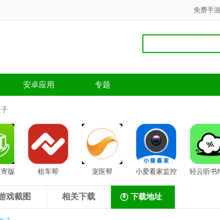
免费手
安卓应用
专题
盒子
收寄版
租车帮
宠医帮
小爱看家监控
轻云听书
版
游戏截图
相关下载
下载地址