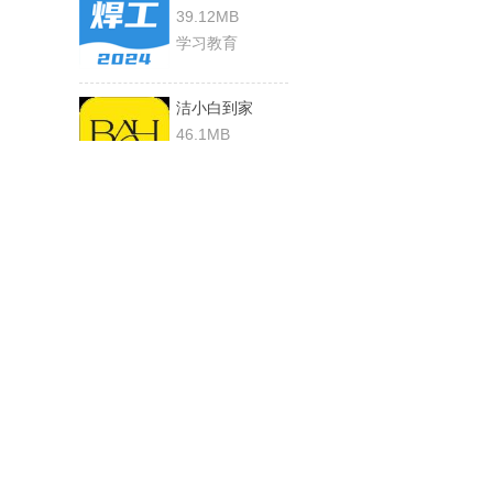
39.12MB
学习教育
洁小白到家
46.1MB
生活服务
昆明地铁
116.59MB
地图导航
曙光建材城
68.92MB
手机购物
软件特色
小爱看家摄像头
99.15MB