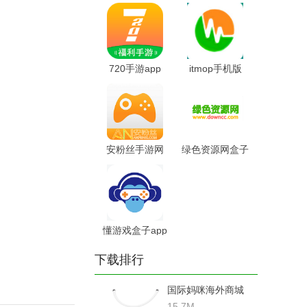
720手游app
itmop手机版
安粉丝手游网
绿色资源网盒子
app
app软件
懂游戏盒子app
下载排行
国际妈咪海外商城
15.7M