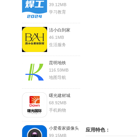
39.12MB
学习教育
洁小白到家
46.1MB
生活服务
昆明地铁
116.59MB
地图导航
曙光建材城
68.92MB
手机购物
小爱看家摄像头
应用特色：
99.15MB