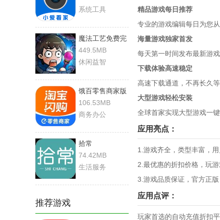
系统工具
精品游戏每日推荐
专业的游戏编辑每日为您
魔法工艺免费完
海量游戏独家首发
整版
449.5MB
每天第一时间发布最新游戏
休闲益智
下载体验高速稳定
高速下载通道，不再长久等
饿百零售商家版
大型游戏轻松安装
106.53MB
全球首家实现大型游戏一
商务办公
应用亮点：
拾常
1.游戏齐全，类型丰富，
74.42MB
2.最优惠的折扣价格，玩
生活服务
3.游戏品质保证，官方正
应用点评：
推荐游戏
玩家首选的自动充值折扣平