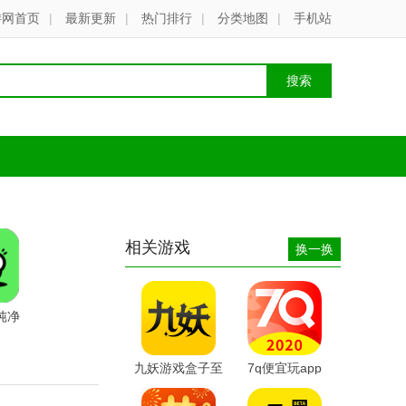
游网首页
|
最新更新
|
热门排行
|
分类地图
|
手机站
相关游戏
换一换
纯净
九妖游戏盒子至
7q便宜玩app
尊版