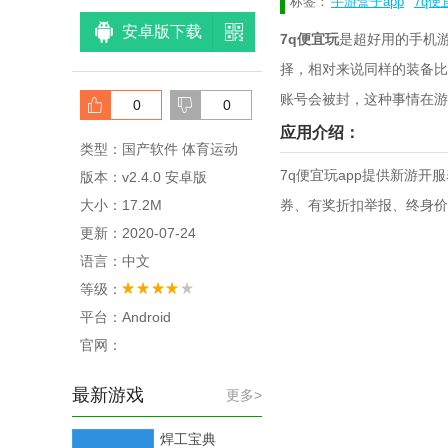
标签：
手游盒子app
7q便
安卓版下载
7q便宜玩
是超好用的手机
择，相对来说同样的装备比
账号会被封，这种事情在游
0
0
应用介绍：
类型：国产软件 体育运动
7q便宜玩app提供新游
版本：v2.4.0 安卓版
大小：17.2M
券、有奖折扣举报、终身价
更新：2020-07-24
语言：中文
等级：
平台：Android
官网：
最新游戏
更多>
焊工宝典