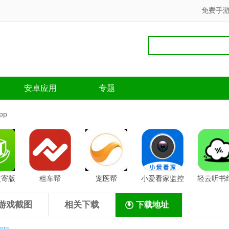
免费手
安卓应用
专题
pp
收寄版
租车帮
宠医帮
小爱看家监控
轻云听书
版
游戏截图
相关下载
下载地址