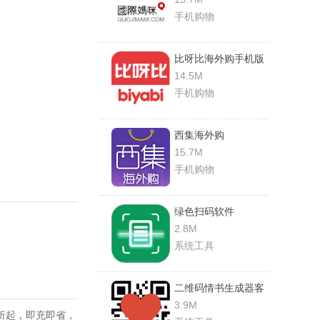
手机购物
比呀比海外购手机版
14.5M
手机购物
西集海外购
15.7M
手机购物
绿色扫码软件
2.8M
系统工具
二维码情书生成器客
户端(love letter
3.9M
折起，即充即省，
qrcode)