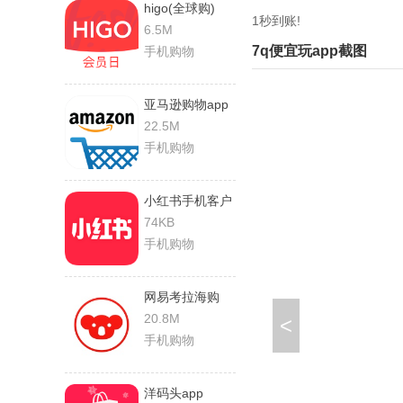
higo(全球购)
1秒到账!
6.5M
7q便宜玩app截图
手机购物
亚马逊购物app
22.5M
手机购物
小红书手机客户
端
74KB
手机购物
网易考拉海购
20.8M
<
手机购物
洋码头app