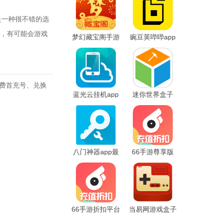
是一种很不错的选
，有可能会游戏
梦幻藏宝阁手游
豌豆荚哔哔app
交易平台
免费首充号、兑换
蓝光云挂机app
迷你世界盒子
八门神器app最
66手游尊享版
新版本
app
66手游折扣平台
当易网游戏盒子