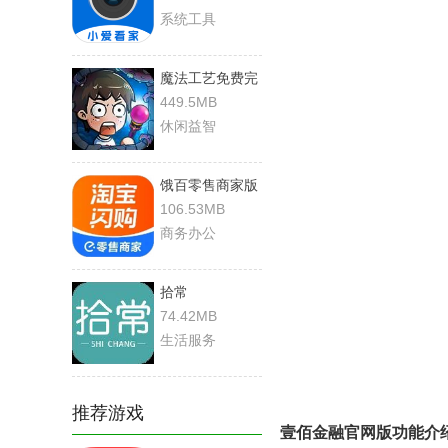
系统工具
魔法工艺免费完
整版
449.5MB
休闲益智
饿百零售商家版
106.53MB
商务办公
拾常
74.42MB
生活服务
推荐游戏
壹佰金融官网版功能介