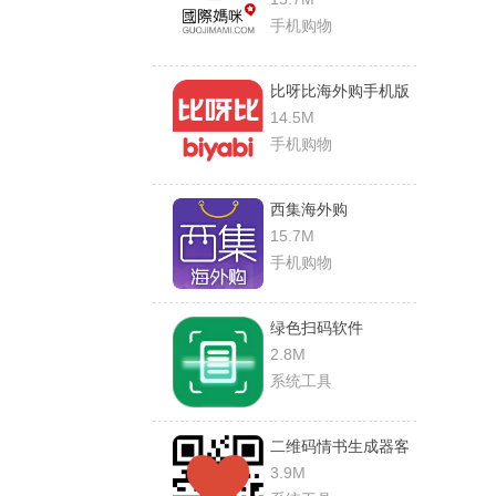
手机购物
比呀比海外购手机版
14.5M
手机购物
西集海外购
15.7M
手机购物
绿色扫码软件
2.8M
系统工具
二维码情书生成器客
户端(love letter
3.9M
qrcode)