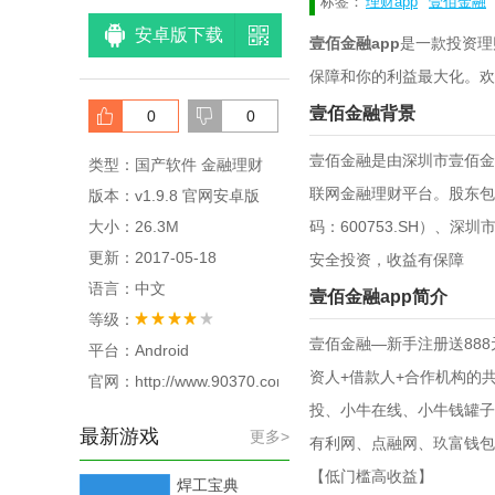
标签：
理财app
壹佰金融
安卓版下载
壹佰金融app
是一款投资理
保障和你的利益最大化。欢
壹佰金融背景
0
0
壹佰金融是由深圳市壹佰金
类型：国产软件 金融理财
联网金融理财平台。股东包
版本：v1.9.8 官网安卓版
大小：26.3M
码：600753.SH）
更新：2017-05-18
安全投资，收益有保障
语言：中文
壹佰金融app简介
等级：
壹佰金融―新手注册送88
平台：Android
资人+借款人+合作机构的
官网：http://www.90370.com/
投、小牛在线、小牛钱罐子
最新游戏
更多>
有利网、点融网、玖富钱包
【低门槛高收益】
焊工宝典