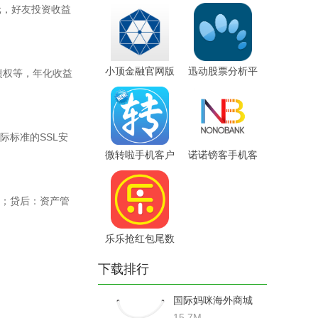
端
户端
元，好友投资收益
小顶金融官网版
迅动股票分析平
债权等，年化收益
台
际标准的SSL安
微转啦手机客户
诺诺镑客手机客
端
户端
；贷后：资产管
乐乐抢红包尾数
控制器
下载排行
国际妈咪海外商城
15.7M