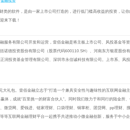
金融投资
财类的软件，是由一家上市公司打造的，进行低门槛高收益的投资，让你
迎来下载！
融服务有限公司开发和运营，壹佰金融是将主板上市公司、风投基金等资
括诺德投资股份有限公司（股票代码600110.SH）、河南东方银星股份
、深圳市正润投资基金管理有限公司、深圳市永信诚科技有限公司。上市系、风
8元大礼包。壹佰金融立志于“打造一个兼具安全性与趣味性的互联网金融主
共赢体，成就“百里挑一的财富合伙人”。同时我们致力于和同行的陆金所、
、微贷网、爱钱进、链家理财、口袋理财、铜掌柜、团贷网、pp理财、
等等互联网金融理财平台一起携手共进推动小微金融创新，服务于中小企