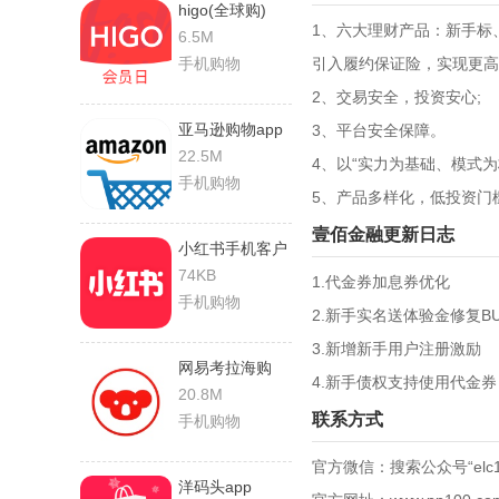
higo(全球购)
1、六大理财产品：新手标、
6.5M
手机购物
引入履约保证险，实现更高
2、交易安全，投资安心;
亚马逊购物app
3、平台安全保障。
22.5M
4、以“实力为基础、模式为
手机购物
5、产品多样化，低投资门
壹佰金融更新日志
小红书手机客户
端
74KB
1.代金券加息券优化
手机购物
2.新手实名送体验金修复B
3.新增新手用户注册激励
网易考拉海购
4.新手债权支持使用代金券
20.8M
联系方式
手机购物
官方微信：搜索公众号“elc1
洋码头app