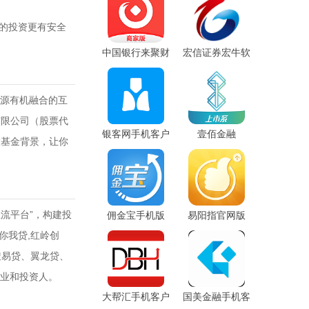
的投资更有安全
中国银行来聚财
宏信证券宏牛软
商家版
件
源有机融合的互
有限公司（股票代
银客网手机客户
壹佰金融
投基金背景，让你
端
流平台”，构建投
佣金宝手机版
易阳指官网版
你我贷,红岭创
搜易贷、翼龙贷、
业和投资人。
大帮汇手机客户
国美金融手机客