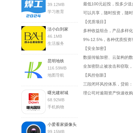
最低100元起投，投多少
39.12MB
学习教育
可以共享，随时投资，随时
【优质项目】
洁小白到家
多种收益组合，产品多样化
46.1MB
9%-12.5%，各种优质投
生活服务
【安全加密】
数据传输加密、云架构的数
昆明地铁
全加密防止被攻击和窃取，
116.59MB
地图导航
【风控创新】
三段闭环风控体系，贷前：
曙光建材城
理公司对逾期资产快速收购
68.92MB
手机购物
小爱看家摄像头
99.15MB