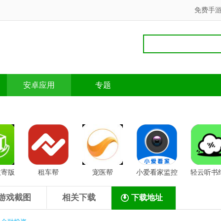
免费手
安卓应用
专题
收寄版
租车帮
宠医帮
小爱看家监控
轻云听书
版
游戏截图
相关下载
下载地址