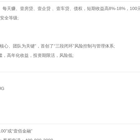
每天赚、壹房贷、壹企贷 、壹车贷、债权，短期收益高8%-18%，10
安全等级;
核心、团队为关键”，首创了“三段闭环”风险控制与管理体系;
槛，高年化收益，投资期限活，风险低;
UG
00”或“壹佰金融”