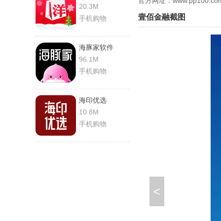
官方网址：www.pp100.co
20.3M
壹佰金融截图
手机购物
海豚家软件
96.1M
手机购物
海印优选
10.8M
手机购物
<