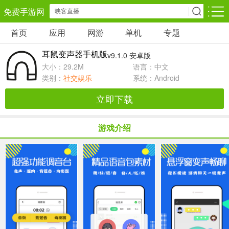
免费手游网
首页
应用
网游
单机
专题
安卓网游
安卓单机
安卓应用
耳鼠变声器手机版
v9.1.0 安卓版
角色扮演
动作闯关
休闲益智
大小：29.2M
语言：中文
类别：
社交娱乐
系统：Android
卡牌对战
策略塔防
冒险解谜
立即下载
经营养成
射击枪战
赛车竞速
游戏介绍
仙侠网游
棋牌游戏
音乐游戏
手游辅助
回合网游
国战网游
儿童教育
体育运动