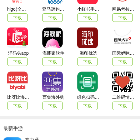
higo(全球购)
亚马逊购物app
小红书手机客户端
网易考拉海购
下载
下载
下载
下载
耳鼠变声器手机版特色
优化的界面设计
洋码头app
海豚家软件
海印优选
国际妈咪海外商城
保存于应用，随时可编辑
下载
下载
下载
下载
多种音效带来更多乐趣
多种音效可选
多种分享途径可选
比呀比海外购手机版
西集海外购
绿色扫码软件
二维码情书生成器客户端(love letter qrcode)
下载
下载
下载
下载
功能介绍
【本地导入】
最新手游
新版本的变声器，还加入了本地导入功能，让你自由加载音频到耳鼠
变声器并分享，同时支持悬浮窗播放，满足更多使用场景。同时，我
掌中通