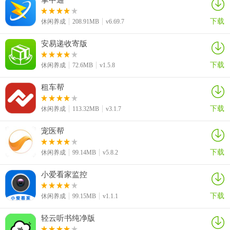
们还实现了视频实时变声的功能，戴上耳机可以听到变声后的效果并
下载
拍摄，让你拍的短视频效果更加炫酷哦！
休闲养成
208.91MB
v6.69.7
【语音包+变声】
安易递收寄版
虽然已有众多不断更新的精彩有语音包素材，但玩家可以将语音包和
下载
休闲养成
72.6MB
v1.5.8
变声功能配合使用，玩出个变声，满足语音包个性化和变声差异化的
需求！新版本还新增了支持本地音频导入功能，给你的语音增加更多
租车帮
玩法！
下载
休闲养成
113.32MB
v3.1.7
更新内容
宠医帮
1.【新增】变声短视频多种音效
下载
休闲养成
99.14MB
v5.8.2
2.【新增】语音收藏可自定义文件夹
小爱看家监控
3.【新增】可备份语音收藏列表到服务器
下载
4.【优化】卡通变声和调音台音效更新的方式
休闲养成
99.15MB
v1.1.1
轻云听书纯净版