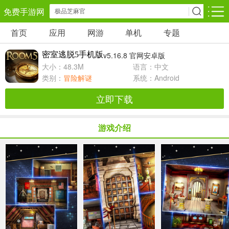
免费手游网
首页
应用
网游
单机
专题
安卓网游
安卓单机
安卓应用
密室逃脱5手机版
v5.16.8 官网安卓版
角色扮演
动作闯关
休闲益智
大小：48.3M
语言：中文
类别：
冒险解谜
系统：Android
卡牌对战
策略塔防
冒险解谜
立即下载
经营养成
射击枪战
赛车竞速
游戏介绍
仙侠网游
棋牌游戏
音乐游戏
手游辅助
回合网游
国战网游
儿童教育
体育运动