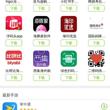
higo(全球购)
亚马逊购物app
小红书手机客户端
网易考拉海购
下载
下载
下载
下载
洋码头app
海豚家软件
海印优选
国际妈咪海外商城
下载
下载
下载
下载
比呀比海外购手机版
西集海外购
绿色扫码软件
二维码情书生成器客户端(love letter qrcode)
下载
下载
下载
下载
最新手游
密室逃脱5游戏特色
- 不断更新的密室逃脱100个房间
掌中通