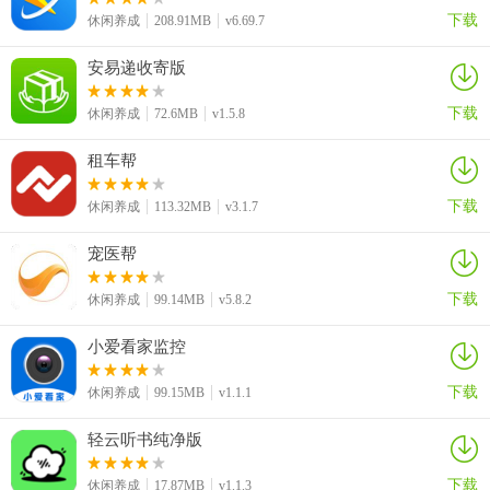
- 超品质要求的密室逃脱系列游戏口口相传
下载
休闲养成
208.91MB
v6.69.7
- 3D模型,场景写实的100个房间
安易递收寄版
- 关卡设计巧妙的100个房间
下载
休闲养成
72.6MB
v1.5.8
- 这100个房间,画面精致,高品质要求
租车帮
- 富有挑战创新的密室
下载
休闲养成
113.32MB
v3.1.7
- 考验逻辑的密室逃脱游戏
宠医帮
下载
休闲养成
99.14MB
v5.8.2
小爱看家监控
下载
休闲养成
99.15MB
v1.1.1
轻云听书纯净版
下载
休闲养成
17.87MB
v1.1.3