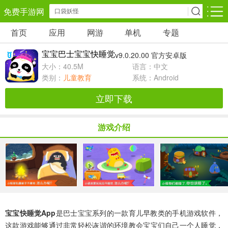
免费手游网
首页
应用
网游
单机
专题
安卓网游
安卓单机
安卓应用
宝宝巴士宝宝快睡觉
v9.0.20.00 官方安卓版
角色扮演
动作闯关
休闲益智
大小：40.5M
语言：中文
类别：
儿童教育
系统：Android
卡牌对战
策略塔防
冒险解谜
立即下载
经营养成
射击枪战
赛车竞速
游戏介绍
仙侠网游
棋牌游戏
音乐游戏
手游辅助
回合网游
国战网游
宝宝快睡觉app
是巴士宝宝系列的一款育儿早教类的手机游戏软件，
儿童教育
体育运动
这款游戏能够通过非常轻松诙谐的环境教会宝宝们自己一个人睡觉，