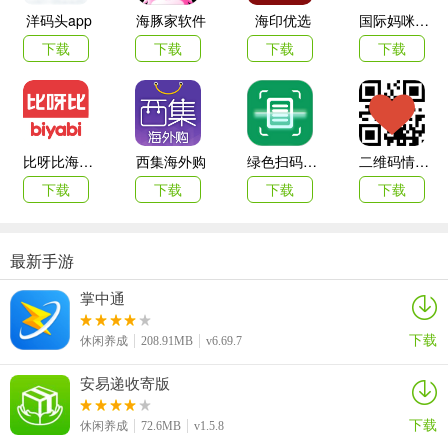
洋码头app
海豚家软件
海印优选
国际妈咪海外商城
多眼怪
：你能帮我关灯吗？
下载
下载
下载
下载
小耳朵
：请小声一点，我要睡觉了。
贪吃怪
：给我一杯牛奶吧！
小顽皮
：帮我把玩具收起来，明天再玩。
比呀比海外购手机版
西集海外购
绿色扫码软件
二维码情书生成器客户端(love letter qrcode)
小雪球
：蚊子太多了，我睡不着……
下载
下载
下载
下载
小怪物们都睡了，你也该睡了。
最新手游
晚安，宝贝。
掌中通
宝宝快睡觉app更新日志
1、新增：【父母中心】，宝宝的游戏、休息时间轻松掌控，保护宝宝
下载
休闲养成
208.91MB
v6.69.7
视力！
安易递收寄版
2、新增：【博士帽入口】，直观展现宝宝能学到的知识点，获得的能
力的提升，早教内容一目了然！
下载
休闲养成
72.6MB
v1.5.8