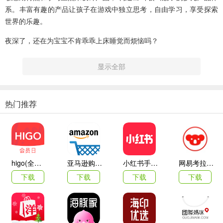
系。丰富有趣的产品让孩子在游戏中独立思考，自由学习，享受探索
世界的乐趣。
夜深了，还在为宝宝不肯乖乖上床睡觉而烦恼吗？
让最有爱的睡前应用【宝贝晚安】来帮你！
显示全部
6只性格各异的小怪物，让它们伴宝宝进入甜蜜的梦乡！~
让宝宝哄超萌怪物宝宝睡觉，过程中自觉养成睡前好习惯！~
热门推荐
宝宝快睡觉app软件特色
6只性格各异的小怪物，让宝宝哄怪物宝宝睡觉，让它们伴宝宝进入甜
蜜的梦乡！~
higo(全球购)
亚马逊购物app
小红书手机客户端
网易考拉海购
不管多精力旺盛，多粘人的宝宝，在小怪物们的陪伴下，一定能学会
下载
下载
下载
下载
自己乖乖睡觉哦~
夜深了，小怪物们要睡觉了……听！它们在说什么？
小煤球
：好冷啊～快给我盖上被子吧！