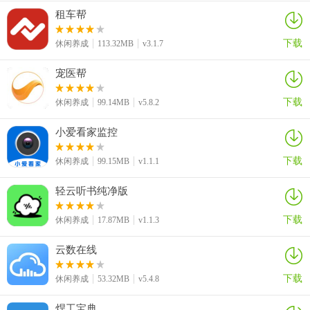
3、新增：【知识体系】，添加完整科学的知识体系，早教更加专业
租车帮
化。
下载
休闲养成
113.32MB
v3.1.7
宠医帮
下载
休闲养成
99.14MB
v5.8.2
小爱看家监控
下载
休闲养成
99.15MB
v1.1.1
轻云听书纯净版
下载
休闲养成
17.87MB
v1.1.3
云数在线
下载
休闲养成
53.32MB
v5.4.8
焊工宝典