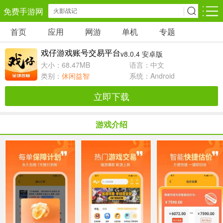
免费手游网
首页
应用
网游
单机
专题
安卓网游
安卓单机
安卓应用
戏仔游戏账号交易平台
v8.0.4 安卓版
角色扮演
动作闯关
休闲益智
大小：68.47MB
语言：中文
类别：
休闲益智
系统：Android
卡牌对战
策略塔防
冒险解谜
立即下载
经营养成
射击枪战
赛车竞速
游戏介绍
仙侠网游
棋牌游戏
音乐游戏
手游辅助
回合网游
国战网游
儿童教育
体育运动