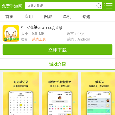
免费手游网
首页
应用
网游
单机
专题
安卓网游
安卓单机
安卓应用
打卡清单
v2.4.114安卓版
角色扮演
动作闯关
休闲益智
大小：9.51MB
语言：中文
类别：
系统工具
系统：Android
卡牌对战
策略塔防
冒险解谜
立即下载
经营养成
射击枪战
赛车竞速
游戏介绍
仙侠网游
棋牌游戏
音乐游戏
手游辅助
回合网游
国战网游
儿童教育
体育运动