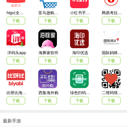
higo(全球购)
亚马逊购物app
小红书手机客户端
网易考拉海购
下载
下载
下载
下载
2、在番茄钟页面，点击上方的正计时模式，若有需要也可切换到倒计
时模式，然后点击选择已有打卡项目。
洋码头app
海豚家软件
海印优选
国际妈咪海外商城
下载
下载
下载
下载
比呀比海外购手机版
西集海外购
绿色扫码软件
二维码情书生成器客户端(love letter qrcode)
下载
下载
下载
下载
最新手游