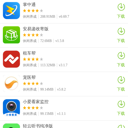
掌中通
下载
休闲养成
208.91MB
v6.69.7
安易递收寄版
下载
休闲养成
72.6MB
v1.5.8
租车帮
下载
休闲养成
113.32MB
v3.1.7
宠医帮
3、在弹出的选择习惯列表中，找到并点击每日运动项目。
下载
休闲养成
99.14MB
v5.8.2
小爱看家监控
下载
休闲养成
99.15MB
v1.1.1
轻云听书纯净版