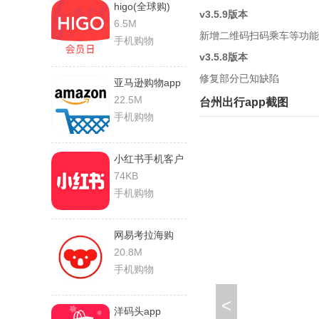
higo(全球购)
v3.5.9版本
6.5M
新增二维码扫码乘车等功能
手机购物
v3.5.8版本
修复部分已知缺陷
亚马逊购物app
22.5M
台州出行app截图
手机购物
小红书手机客户
端
74KB
手机购物
网易考拉海购
20.8M
手机购物
<
洋码头app