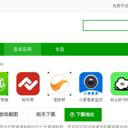
免费手
安卓应用
专题
pp
收寄版
租车帮
宠医帮
小爱看家监控
轻云听书
版
游戏截图
相关下载
下载地址
民出行带来便利的出行公交查询软件，开启定位可以快速找到离你最近的