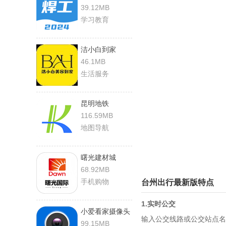
39.12MB
学习教育
洁小白到家
46.1MB
生活服务
昆明地铁
116.59MB
地图导航
曙光建材城
68.92MB
手机购物
台州出行最新版特点
1.实时公交
小爱看家摄像头
输入公交线路或公交站点名
99.15MB