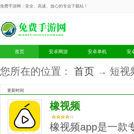
免费手游网：安全、高速、放心的专业下载站！
首页
安卓网游
安卓单机
安
您所在的位置：
首页
→ 短视频
更新时间
橡视频
橡视频app
是一款