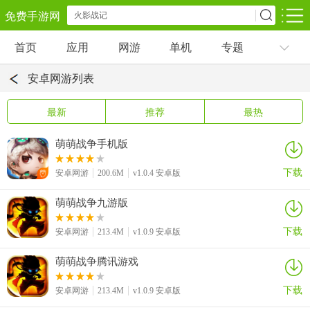
免费手游网
首页
应用
网游
单机
专题
安卓网游
安卓单机
安卓应用
安卓网游列表
角色扮演
动作闯关
休闲益智
最新
推荐
最热
卡牌对战
策略塔防
冒险解谜
萌萌战争手机版
经营养成
射击枪战
赛车竞速
下载
安卓网游
200.6M
v1.0.4 安卓版
萌萌战争九游版
仙侠网游
棋牌游戏
音乐游戏
下载
安卓网游
213.4M
v1.0.9 安卓版
手游辅助
回合网游
国战网游
萌萌战争腾讯游戏
下载
安卓网游
213.4M
v1.0.9 安卓版
儿童教育
体育运动